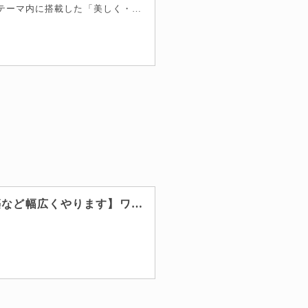
Nishiki Pro は「ウェブサイト運営に欠かせない機能」をまとめてテーマ内に搭載した「美しく・洗練されたワードプレステーマ」です。カスタマイズ技術・知識を必要最小限におさえ、メンテナンスコストを大幅に削減したい方におすすめです。ブロックエディターに完全対応。ウェブ制作会社や、個人で活動するプロの方も使われています。日々「楽しく直感的なコンテンツ作り」ができるよう追求し、進化を続けるテーマです。
。
【初心者向けブログの書き方・収益化・EC サイト構築など幅広くやります】ワードプレステーマ Nishiki に特化した勉強会を始めます | 今村だけがよくわかるブログ