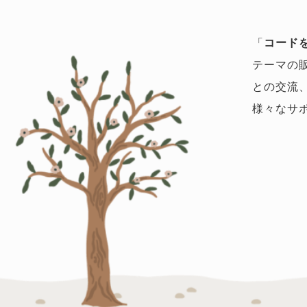
「
コード
テーマの
との交流
様々なサ