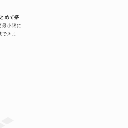
まとめて搭
要最小限に
減できま