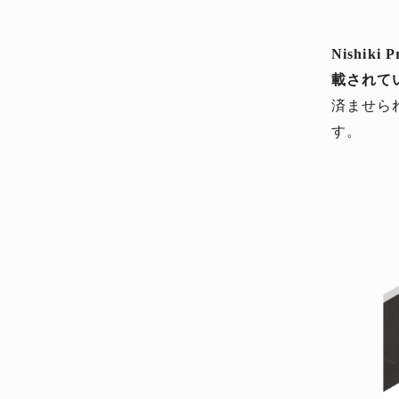
Nishi
載されて
済ませら
す。