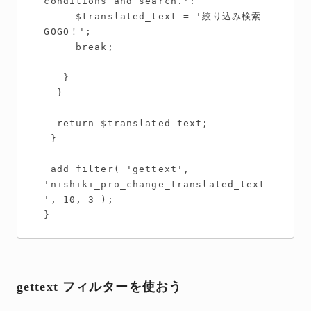
conditions and search.':

     $translated_text = '絞り込み検索 
GOGO！';

     break;

   }

  }

  return $translated_text;

 }

 add_filter( 'gettext', 
'nishiki_pro_change_translated_text
', 10, 3 );

}
gettext フィルターを使おう