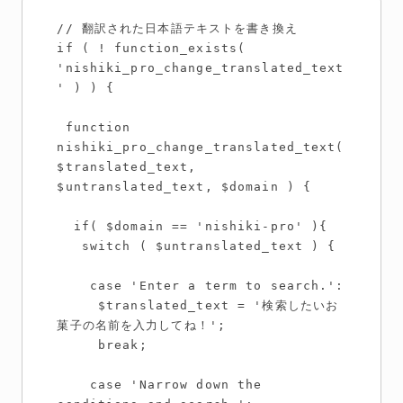
// 翻訳された日本語テキストを書き換え

if ( ! function_exists( 
'nishiki_pro_change_translated_text
' ) ) {

 function 
nishiki_pro_change_translated_text( 
$translated_text, 
$untranslated_text, $domain ) {

  if( $domain == 'nishiki-pro' ){

   switch ( $untranslated_text ) {

    case 'Enter a term to search.':

     $translated_text = '検索したいお
菓子の名前を入力してね！';

     break;

    case 'Narrow down the 